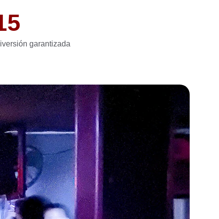
15
iversión garantizada