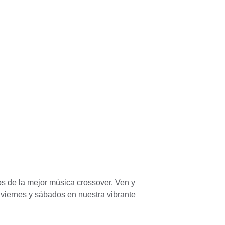
s de la mejor música crossover. Ven y 
 viernes y sábados en nuestra vibrante 