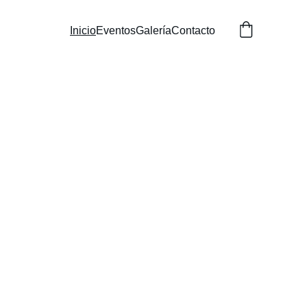
Inicio
Eventos
Galería
Contacto