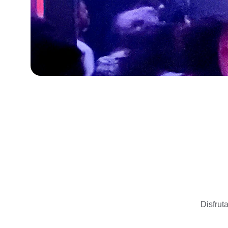
Disfrut