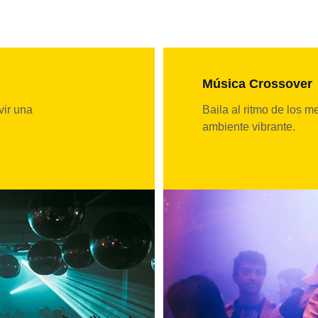
Música Crossover
vir una 
Baila al ritmo de los m
ambiente vibrante.